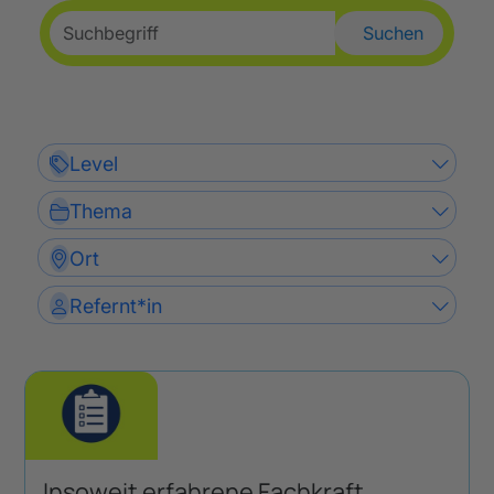
Suchen
Level
Thema
Ort
Refernt*in
Insoweit erfahrene Fachkraft