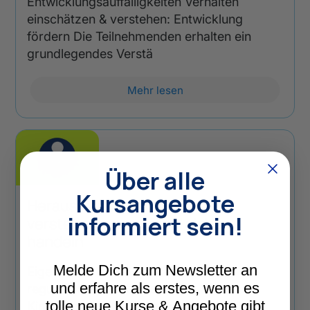
Entwicklungsauffälligkeiten Verhalten
einschätzen & verstehen: Entwicklung
fördern Die Teilnehmenden erhalten ein
grundlegendes Verstä
Mehr lesen
Über alle
Kursangebote
Herausforderndes Verhalten
informiert sein!
verstehen – emotional sicher
handeln
Melde Dich zum Newsletter an
Eigene Emotionen verstehen, Stress
und erfahre als erstes, wenn es
regulieren und in belastenden
tolle neue Kurse & Angebote gibt
Kinderschutzsituationen professionell