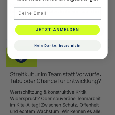
handeln Wenn Kinderschutz emotional
Email
belastet Kinderschutzsituationen lösen bei
Fachkräften häufi
JETZT ANMELDEN
Mehr lesen
Nein Danke, heute nicht
Streitkultur im Team statt Vorwürfe:
Tabu oder Chance für Entwicklung?
Wertschätzung & konstruktive Kritik =
Widerspruch? Oder souveräne Teamarbeit
im Kita-Alltag! Zwischen Schutz, Offenheit
und echtem Wachstum Wir kennen es alle: