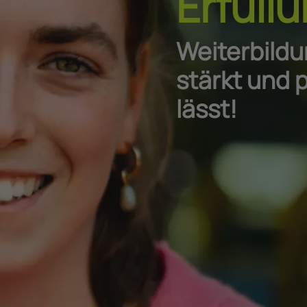
Erfüllu
Weiterbildun
stärkt und 
lässt!