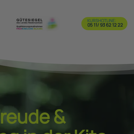
KURSHOTLINE:
05 11/ 93 62 12 22
reude &