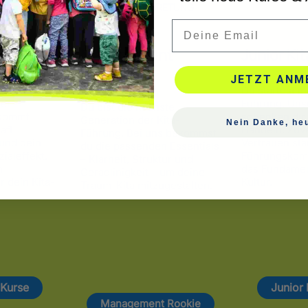
STELLVERTRETUNG
Email
te
Management
Junior Ki
Rookie
JETZT ANM
kraft willst
Du startest in
ser
Führung. Uns
Du bist die nächste
ekommt
schenken dir 
Generation der Kita-
Nein Danke, heu
aft
Handeln. Zuv
Führung. Bei uns bekommst
und dein
Vertrauen stä
du die passenden Essentials
ialeffekt.
Führungskom
– Klarheit, Struktur und
h
das Fundamen
Geradlinigkeit – um deine
r dein Kita-
Kultur.
Traum-Kita mitzugestalten.
 Kurse
Junior
Management Rookie