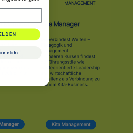
MANAGEMENT
ta Manager
Kita Manager
ELDEN
 die Kita-
Du verbindest Welten –
ere Kurse
Pädagogik und
Freiheit im
Management.
te nicht
ersicht und
In unseren Kursen findest
rken deine
du Führungsstile wie
petenzen und
werteorientierte Leadership
t deiner Kita-
und wirtschaftliche
Exzellenz als Verbindung zu
deinem Kita-Business.
 Manager
Kita Management