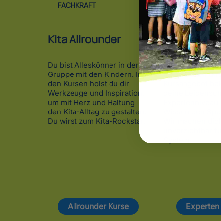
FACHKRAFT
Kita Allrounder
Fachexper
Du bist Alleskönner in der
Du als Superfach
Gruppe mit den Kindern. In
mehr. Durch un
den Kursen holst du dir
Kursangebot b
Werkzeuge und Inspiration,
deine Leidensch
um mit Herz und Haltung
Expertenniveau 
den Kita-Alltag zu gestalten.
Wissen den Spez
Du wirst zum Kita-Rockstar.
Wir machen dic
unverzichtbar fü
System.
Allrounder Kurse
Experten