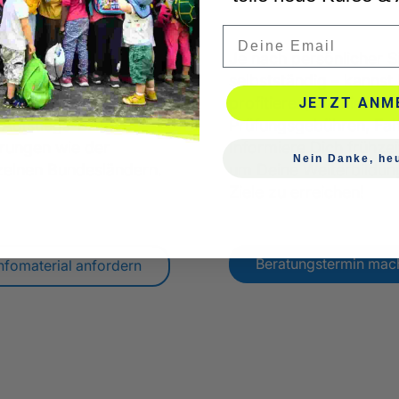
Email
che Förderprogramme
Je nach persönlicher Si
n Weiterbildung
selbstständig – kanns
ählen unter anderem der
profitieren, die nicht 
JETZT ANM
s Aufstiegs-BAföG,
Prüfungsgebühren, Fah
rungen wie der
Informiere Dich frühze
Nein Danke, heu
nzelnen Bundesländern.
um Deine Weiterbildung
Ziele zu erreichen!
Beratungstermin mac
nfomaterial anfordern