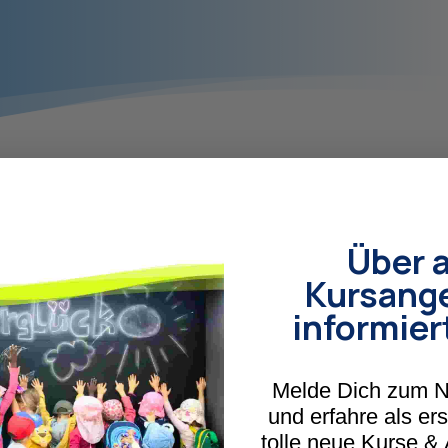
Über a
Kursang
informier
Melde Dich zum N
und erfahre als er
erblick
tolle neue Kurse &