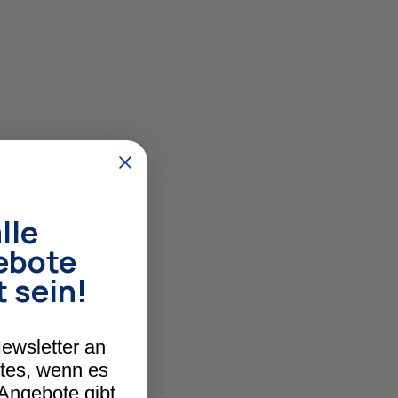
lle
ebote
t sein!
ewsletter an
stes, wenn es
 Angebote gibt