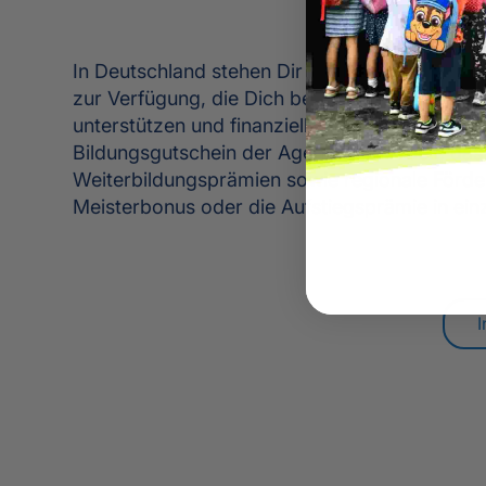
In Deutschland stehen Dir zahlreiche staatli
zur Verfügung, die Dich bei Deiner berufliche
unterstützen und finanziell entlasten. Dazu z
Bildungsgutschein der Agentur für Arbeit, da
Weiterbildungsprämien sowie regionale Förde
Meisterbonus oder die Aufstiegsprämie in ei
I