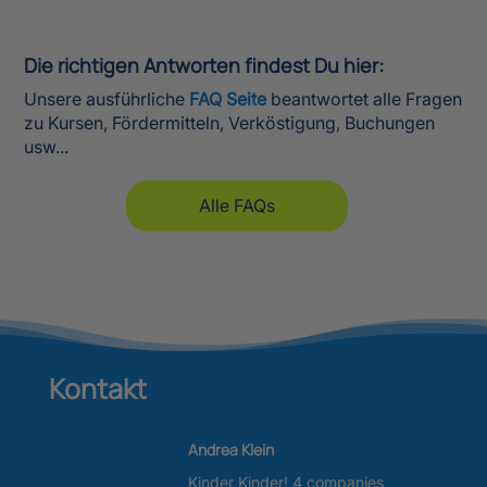
Alle FAQs
Kontakt
Andrea Klein
Kinder Kinder! 4 companies
GmbH
Waldhausenstrasse 30 – 30519
Hannover
Tel:
0511-93 62 12 22
Mail: kontakt@lernfabrik.org