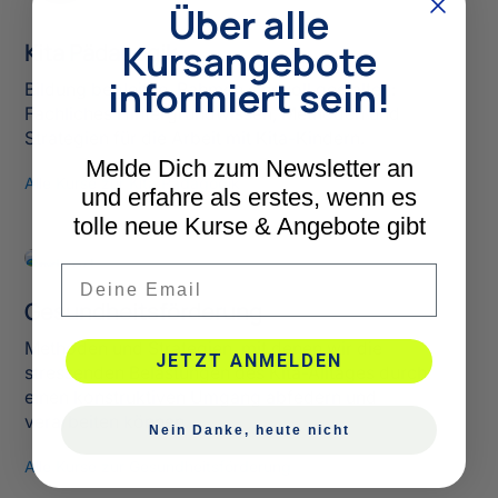
Über alle
Kursangebote
Kita Pädagogik
informiert sein!
Bildung begleiten, Rahmen sinnvoll gestalten:
Fachliches Hintergrundwissen, Methoden und
Strategien für die Arbeit mit Kita-Kindern.
Melde Dich zum Newsletter an
Alle Kurse zur Kita Pädagogik
und erfahre als erstes, wenn es
tolle neue Kurse & Angebote gibt
Email
Gesundheitsförderung
Methoden und Strategien, mit denen wir die
JETZT ANMELDEN
stressenden Belastungen des Kita-Alltages durch
einen konstruktiven Umgang abfedern und
verarbeiten können.
Nein Danke, heute nicht
Alle Kurse zur Gesundheitsförderung