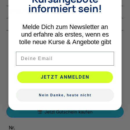
informiert sein!
Anmeldeschluss
28.10.2026 14:30
Status
Für Anmeldungen geöffnet
Melde Dich zum Newsletter an
und erfahre als erstes, wenn es
tolle neue Kurse & Angebote gibt
Email
JETZT ANMELDEN
Nein Danke, heute nicht
Jetzt Gutschein kaufen
Nr.