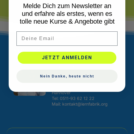
Beratungstermin machen
Melde Dich zum Newsletter an
und erfahre als erstes, wenn es
tolle neue Kurse & Angebote gibt
Email
Kontakt
JETZT ANMELDEN
Andrea Klein
Kinder Kinder! 4 companies
Nein Danke, heute nicht
GmbH
Waldhausenstrasse 30 – 30519
Hannover
Tel:
0511-93 62 12 22
Mail: kontakt@lernfabrik.org