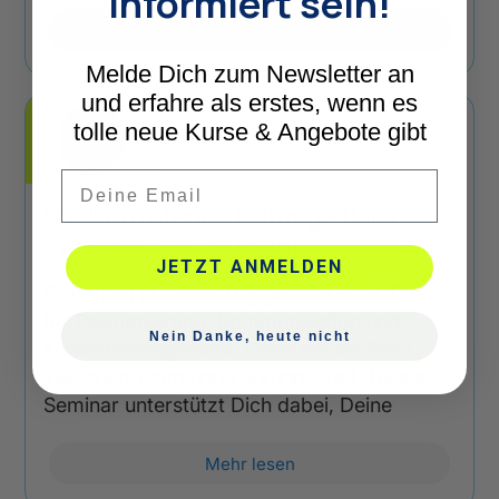
informiert sein!
Mehr lesen
Melde Dich zum Newsletter an
und erfahre als erstes, wenn es
tolle neue Kurse & Angebote gibt
Email
Stellvertretende Leitung – Balance
zwischen den Stühlen!
JETZT ANMELDEN
Sicherheit in deiner Doppelrolle – mit Tools
für Positionierung, Kommunikation und
Nein Danke, heute nicht
Konfliktmanagement. Finde deinen Platz
zwischen Team und Führungskraft. Dieses
Seminar unterstützt Dich dabei, Deine
Mehr lesen