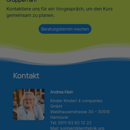
Kontaktiere uns für ein Vorgespräch, um den Kurs
gemeinsam zu planen.
Beratungstermin machen
Kontakt
Andrea Klein
Kinder Kinder! 4 companies
GmbH
Waldhausenstrasse 30 – 30519
Hannover
Tel:
0511-93 62 12 22
Mail: kontakt@lernfabrik.org