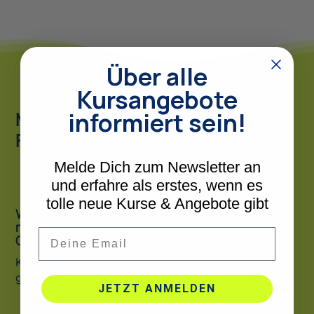
Über alle
Kursangebote
informiert sein!
Maßgeschneiderte In-House
Fortbildungen
Melde Dich zum Newsletter an
und erfahre als erstes, wenn es
tolle neue Kurse & Angebote gibt
Wir bieten alle Kurse auch als
maßgeschneiderte Schulung für Träger oder
Email
Gruppen an!
Kontaktiere uns für ein Vorgespräch, um den Kurs
gemeinsam zu planen.
JETZT ANMELDEN
Beratungstermin machen