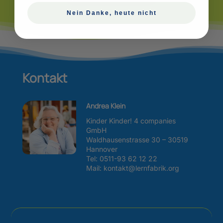
Nein Danke, heute nicht
Kontakt
Andrea Klein
Kinder Kinder! 4 companies
GmbH
Waldhausenstrasse 30 – 30519
Hannover
Tel:
0511-93 62 12 22
Mail: kontakt@lernfabrik.org