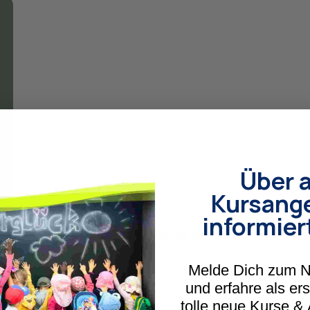
Über a
Kursang
informier
sie Räume für Entwicklung, Reflexion
Melde Dich zum N
ng im Außen.
und erfahre als er
tolle neue Kurse &