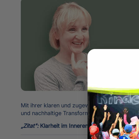
Mit ihrer klaren und zugewandten Art schafft 
und nachhaltige Transformation.
„Zitat":
Klarheit im Inneren schafft Orientieru