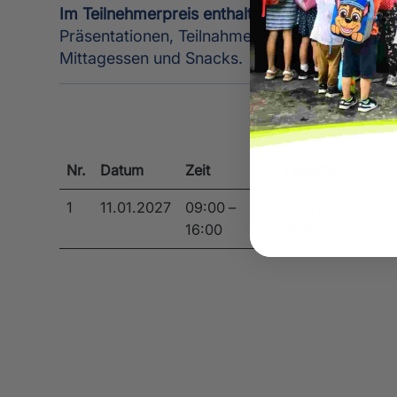
Im Teilnehmerpreis enthalten
Präsentationen, Teilnahmebescheinigung, wa
Mittagessen und Snacks.
Nr.
Datum
Zeit
Leiter*in
1
11.01.2027
09:00 –
Frau Katja
16:00
Körber