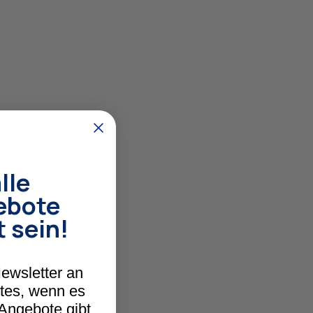
lle
ebote
t sein!
ewsletter an
stes, wenn es
 Angebote gibt