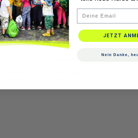
Email
rme und kalte Tagungsgetränke,
JETZT ANM
Nein Danke, heu
Ort
Beschreibung
Lernfabrik
zweitägiges
Hannover
Seminar