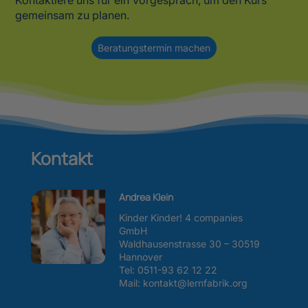
Kontaktiere uns für ein Vorgespräch, um den Kurs
gemeinsam zu planen.
Beratungstermin machen
Kontakt
Andrea Klein
Kinder Kinder! 4 companies
GmbH
Waldhausenstrasse 30 – 30519
Hannover
Tel:
0511-93 62 12 22
Mail: kontakt@lernfabrik.org