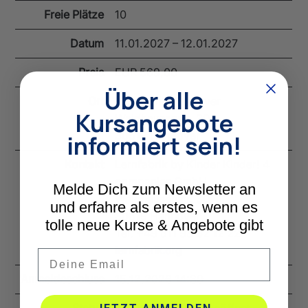
Freie Plätze
10
Datum
11.01.2027 – 12.01.2027
Preis
EUR 569,00
Über alle
Ort
Lernfabrik Hannover
Kursangebote
Waldhausenstr. 30
30519 Hannover
informiert sein!
Kontakt
Lernfabrik by Kinder Kinder! 4
companies GmbH
Melde Dich zum Newsletter an
Waldhausenstr. 30
und erfahre als erstes, wenn es
30519 Hannover
tolle neue Kurse & Angebote gibt
Tel. +49 511 93 62 12 22
lernfabrik.org
Email
Anmeldeschluss
15.12.2026 14:30