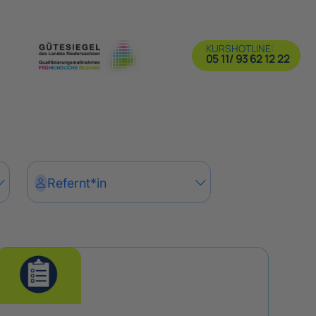
KURSHOTLINE:
05 11/ 93 62 12 22
Refernt*in