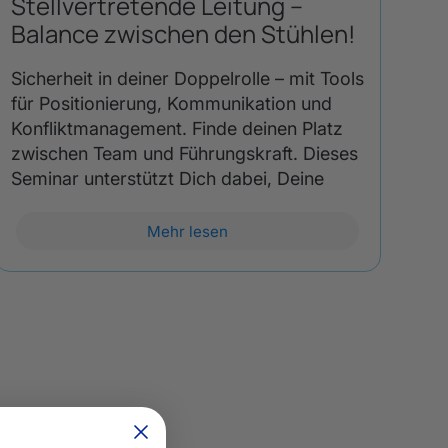
Stellvertretende Leitung –
Balance zwischen den Stühlen!
Sicherheit in deiner Doppelrolle – mit Tools
für Positionierung, Kommunikation und
Konfliktmanagement. Finde deinen Platz
zwischen Team und Führungskraft. Dieses
Seminar unterstützt Dich dabei, Deine
Mehr lesen