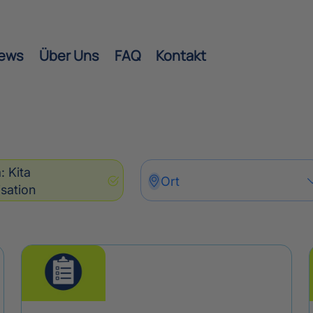
ews
Über Uns
FAQ
Kontakt
a
:
Kita
Ort
sation