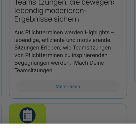
Teamsitzungen, die bewegen:
lebendig moderieren-
Ergebnisse sichern
Aus Pflichtterminen werden Highlights –
lebendige, effiziente und motivierende
Sitzungen Erleben, wie Teamsitzungen
von Pflichtterminen zu inspirierenden
Begegnungen werden. Mach Deine
Teamsitzungen
Mehr lesen