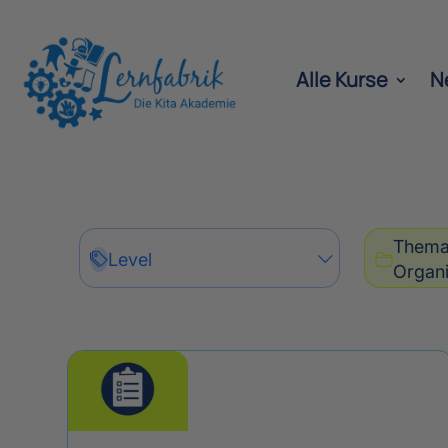
Alle Kurse
N
Them
Level
Organi