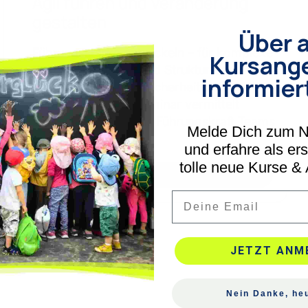
Agil führen und Veränderung
gestalten
Über a
Führungsstärke entwickeln – für komplexe
Kursang
Zeiten Mit Haltung und Struktur durch den
informier
Führungsalltag und Sicherheit bei
Veränderung Das Seminar vermittelt
praxisnah, wie Du als Führungskraft Teams
Melde Dich zum N
und
und erfahre als er
tolle neue Kurse &
Mehr lesen
Email
JETZT ANM
Nein Danke, heu