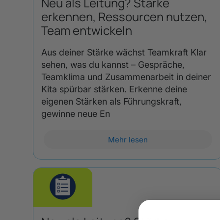
Neu als Leitung? Stärke
erkennen, Ressourcen nutzen,
Team entwickeln
Aus deiner Stärke wächst Teamkraft Klar
sehen, was du kannst – Gespräche,
Teamklima und Zusammenarbeit in deiner
Kita spürbar stärken. Erkenne deine
eigenen Stärken als Führungskraft,
gewinne neue En
Mehr lesen