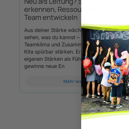
Neu als Leitung? Stärke
erkennen, Ressourcen nutzen,
Team entwickeln
Aus deiner Stärke wächst Teamkraft Klar
sehen, was du kannst – Gespräche,
Teamklima und Zusammenarbeit in deiner
Kita spürbar stärken. Erkenne deine
eigenen Stärken als Führungskraft,
gewinne neue En
Mehr lesen