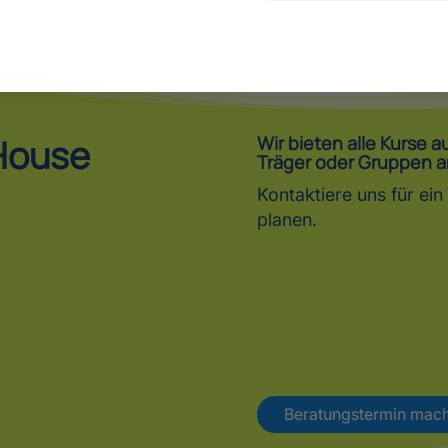
House
Wir bieten alle Kurse 
Träger oder Gruppen a
Kontaktiere uns für e
planen.
Beratungstermin mac