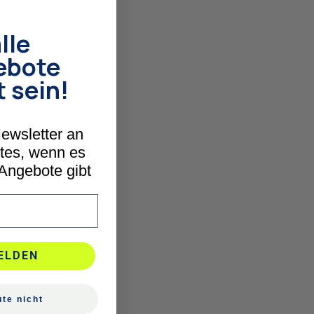
lle
ebote
t sein!
ewsletter an
stes, wenn es
 Angebote gibt
ELDEN
te nicht