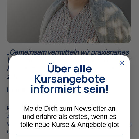
„
Gemeinsam vermitteln wir praxisnahes
Wissen und geben Dir die Sicherheit,
Über alle
Kinderschutz in Deiner Kita vorbildlich
Kursangebote
zu gestalten."
informiert sein!
Im Teilnehmerpreis enthalten
Melde Dich zum Newsletter an
Präsentationen, Teilnahmebescheinigung sowie
und erfahre als erstes, wenn es
Zugang zum digitalen Schulungsmaterial.
Warme und kalte Tagungsgetränke, Mittagessen
tolle neue Kurse & Angebote gibt
und Snacks.
Email