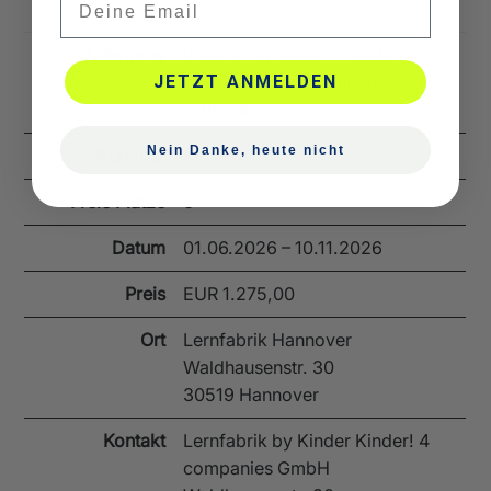
Lehrgang
Insoweit erfahrene Fachkraft
JETZT ANMELDEN
(InsoFa) Kinderschutz nach § 8a
SGB VIII
Nein Danke, heute nicht
Nummer
KIOR-0018
Freie Plätze
6
Datum
01.06.2026 – 10.11.2026
Preis
EUR 1.275,00
Ort
Lernfabrik Hannover
Waldhausenstr. 30
30519 Hannover
Kontakt
Lernfabrik by Kinder Kinder! 4
companies GmbH