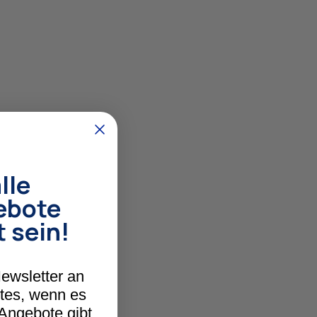
lle
ebote
t sein!
ewsletter an
stes, wenn es
 Angebote gibt