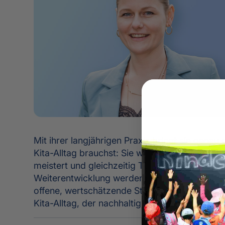
Mit ihrer langjährigen Praxis bringt sie gena
Kita-Alltag brauchst: Sie weiß, wie man emot
meistert und gleichzeitig Teams so stärkt, da
Weiterentwicklung werden. Sonja vermittelt d
offene, wertschätzende Streit- und Fehlerkul
Kita-Alltag, der nachhaltig belastbar und harm