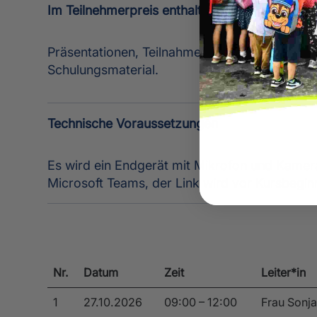
Im Teilnehmerpreis enthalten
Präsentationen, Teilnahmebescheinigung sowi
Schulungsmaterial.
Technische Voraussetzungen
Es wird ein Endgerät mit Mikrofon und Kamer
Microsoft Teams, der Link wird vor Kursbeginn
Nr.
Datum
Zeit
Leiter*in
1
27.10.2026
09:00 – 12:00
Frau Sonja