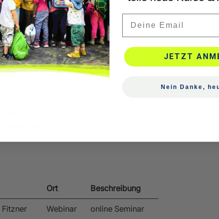
Email
e Zugang zum digitalen
JETZT ANM
Nein Danke, heu
a empfohlen. Der Zugang erfolgt über
 bereitgestellt.
Ort
Beschreibung
 Fitzner
Webinar
online Seminar