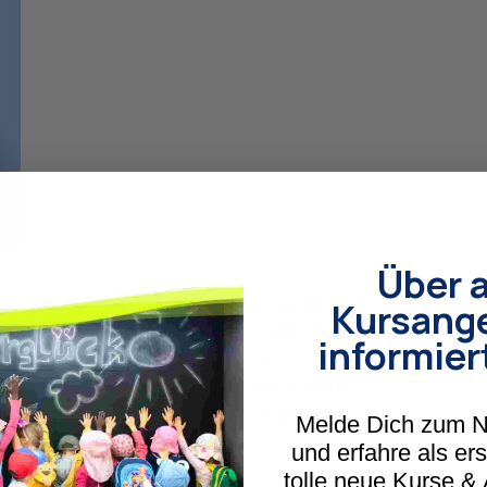
Über a
u das Know-how mit, das du für deinen
Kursang
ionale Herausforderungen professionell
informier
ss aus Kritik echte Chancen zur
ir praxisnahe Methoden, mit denen eine
tur im Team wachsen kann – für einen
Melde Dich zum N
onisch bleibt.
und erfahre als er
tolle neue Kurse &