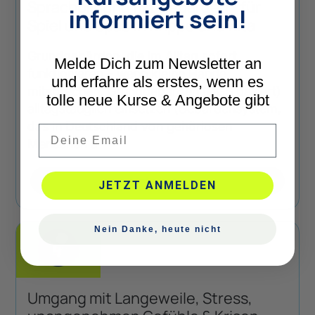
Sprachbildung mit Gebärden - für
informiert sein!
Spiel und Spaß in Krippe und Kita
Grundgebärden, die im Alltag sofort
Melde Dich zum Newsletter an
funktionieren – wenn kleine Hände
und erfahre als erstes, wenn es
mitsprechen. Grundgebärden (DGS basiert)
tolle neue Kurse & Angebote gibt
alltagstauglich einsetzen (Gebärdensystem,
das in Deutschland von gehörlosen
Email
Menschen a
Mehr lesen
JETZT ANMELDEN
Nein Danke, heute nicht
Umgang mit Langeweile, Stress,