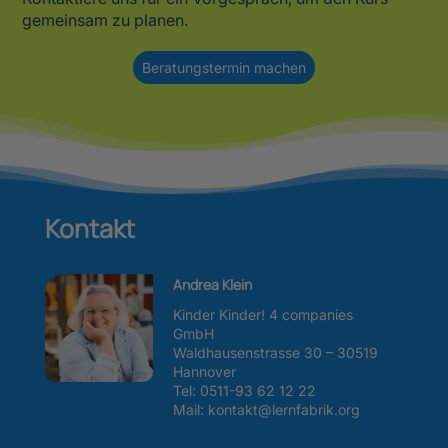
gemeinsam zu planen.
Beratungstermin machen
Kontakt
Andrea Klein
Kinder Kinder! 4 companies
GmbH
Waldhausenstrasse 30 – 30519
Hannover
Tel:
0511-93 62 12 22
Mail: kontakt@lernfabrik.org